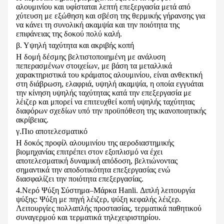
αλουμινίου και υφίσταται λεπτή επεξεργασία μετά από
χύτευση με εξώθηση και σβέση της θερμικής γήρανσης για
να κάνει τη συνολική ακαμψία και την ποιότητα της
επιφάνειας της δοκού πολύ καλή.
β. Υψηλή ταχύτητα και ακριβής κοπή
Η δομή δέσμης βελτιστοποιημένη με ανάλυση
πεπερασμένων στοιχείων, με βάση τα μεταλλικά
χαρακτηριστικά του κράματος αλουμινίου, είναι ανθεκτική
στη διάβρωση, ελαφριά, υψηλή ακαμψία, η οποία εγγυάται
την κίνηση υψηλής ταχύτητας κατά την επεξεργασία με
λέιζερ και μπορεί να επιτευχθεί κοπή υψηλής ταχύτητας
διαφόρων σχεδίων υπό την προϋπόθεση της ικανοποιητικής
ακρίβειας.
γ.Πιο αποτελεσματικό
Η δοκός προφίλ αλουμινίου της αεροδιαστημικής
βιομηχανίας επιτρέπει στον εξοπλισμό να έχει
αποτελεσματική δυναμική απόδοση, βελτιώνοντας
σημαντικά την αποδοτικότητα επεξεργασίας ενώ
διασφαλίζει την ποιότητα επεξεργασίας.
4.Νερό Ψύξη Σύστημα–Μάρκα Hanli. Διπλή λειτουργία
ψύξης: Ψύξη με πηγή λέιζερ, ψύξη κεφαλής λέιζερ.
Λειτουργίες πολλαπλής προστασίας, τερματικά παθητικού
συναγερμού και τερματικά τηλεχειριστηρίου.