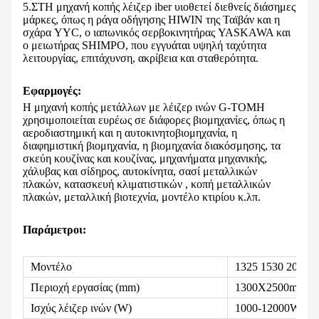
5.ΣΤ
Η μηχανή κοπής λέιζερ iber υιοθετεί διεθνείς διάσημες
μάρκες, όπως η ράγα οδήγησης HIWIN της Ταϊβάν και η
σχάρα YYC, ο ιαπωνικός σερβοκινητήρας YASKAWA και
ο μειωτήρας SHIMPO, που εγγυάται υψηλή ταχύτητα
λειτουργίας, επιτάχυνση, ακρίβεια και σταθερότητα.
Εφαρμογές:
Η μηχανή κοπής μετάλλων με λέιζερ ινών G-ΤΟΜΗ
χρησιμοποιείται ευρέως σε διάφορες βιομηχανίες, όπως η
αεροδιαστημική και η αυτοκινητοβιομηχανία, η
διαφημιστική βιομηχανία, η βιομηχανία διακόσμησης, τα
σκεύη κουζίνας και κουζίνας, μηχανήματα μηχανικής,
χάλυβας και σίδηρος, αυτοκίνητα, σασί μεταλλικών
πλακών, κατασκευή κλιματιστικών , κοπή μεταλλικών
πλακών, μεταλλική βιοτεχνία, μοντέλο κτιρίου κ.λπ.
Παράμετροι:
Μοντέλο
1325 1530 2040 2
Περιοχή εργασίας (mm)
1300X2500mm 1
Ισχύς λέιζερ ινών (W)
1000-12000W