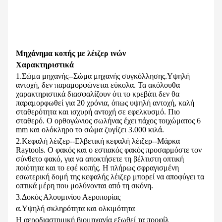
Μηχάνημα κοπής με λέιζερ ινών
Χαρακτηριστικά
1.Σώμα μηχανής--Σώμα μηχανής συγκόλλησης.
Υψηλή
αντοχή, δεν παραμορφώνεται εύκολα. Τα ακόλουθα
χαρακτηριστικά διασφαλίζουν ότι το κρεβάτι δεν θα
παραμορφωθεί για 20 χρόνια, όπως υψηλή αντοχή, καλή
σταθερότητα και ισχυρή αντοχή σε εφελκυσμό. Πιο
σταθερό. Ο ορθογώνιος σωλήνας έχει πάχος τοιχώματος 6
mm και ολόκληρο το σώμα ζυγίζει 3.000 κιλά.
2.Κεφαλή λέιζερ--Ελβετική κεφαλή λέιζερ--Μάρκα
Raytools. Ο φακός και ο εστιακός φακός προσαρμόστε τον
σύνθετο φακό, για να αποκτήσετε τη βέλτιστη οπτική
ποιότητα και το εφέ κοπής. Η πλήρως σφραγισμένη
εσωτερική δομή της κεφαλής λέιζερ μπορεί να αποφύγει τα
οπτικά μέρη που μολύνονται από τη σκόνη.
3.Δοκός Αλουμινίου Αεροπορίας
α.Υψηλή σκληρότητα και ολκιμότητα
Η αεροδιαστημική βιομηχανία εξωθεί τα προφίλ