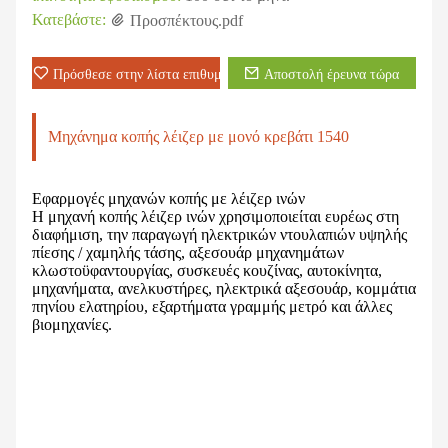
Κατεβάστε:
Προσπέκτους.pdf
Πρόσθεσε στην λίστα επιθυμιών
Αποστολή έρευνα τώρα
Μηχάνημα κοπής λέιζερ με μονό κρεβάτι 1540
Εφαρμογές μηχανών κοπής με λέιζερ ινών
Η μηχανή κοπής λέιζερ ινών χρησιμοποιείται ευρέως στη
διαφήμιση, την παραγωγή ηλεκτρικών ντουλαπιών υψηλής
πίεσης / χαμηλής τάσης, αξεσουάρ μηχανημάτων
κλωστοϋφαντουργίας, συσκευές κουζίνας, αυτοκίνητα,
μηχανήματα, ανελκυστήρες, ηλεκτρικά αξεσουάρ, κομμάτια
πηνίου ελατηρίου, εξαρτήματα γραμμής μετρό και άλλες
βιομηχανίες.