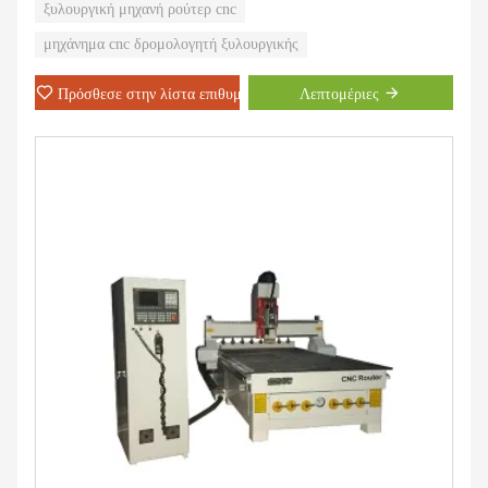
χάραξη, κοπή και τρισδιάστατη ανάγλυφη σκάλισμα ξύλου και
ξυλουργική μηχανή ρούτερ cnc
MDF.
μηχάνημα cnc δρομολογητή ξυλουργικής
Μπορούμε να πουλήσουμε 300 σετ αυτού του μηχανήματος για
ένα μήνα
Πρόσθεσε στην λίστα επιθυμιών
Λεπτομέριες