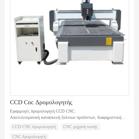
CCD Cnc Δρομολογητής
Εφαρμογές δρομολογητή CCD CNC:
Αποτελεσματική κατασκευή ξύλινων προϊόντων, διαφημιστική
πινακίδα, ακρυλική κοπή, διαμόρφωση καλουπιών επιστολών και
CCD CNC δρομολογητή
CNC μηχανή κοπής
μαζική κοπή
Επίσης η μηχανή μπορεί να χαράξει σίδερο, ορείχαλκο. σανίδες
CNC δρομολογητή