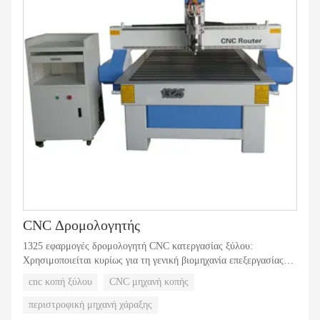
CNC Δρομολογητής
1325 εφαρμογές δρομολογητή CNC κατεργασίας ξύλου:
Χρησιμοποιείται κυρίως για τη γενική βιομηχανία επεξεργασίας
ξύλου Βιομηχανία επίπλων πάνελ Βιομηχανία διαφήμισης
cnc κοπή ξύλου
CNC μηχανή κοπής
σημαδιών (ακρυλικό, MDF, σανίδα δύο χρωμάτων, σανίδα αφρού,
σανίδα αλουμινίου-πλαστικής, σανίδα ABS, σανίδα ξύλου)
περιστροφική μηχανή χάραξης