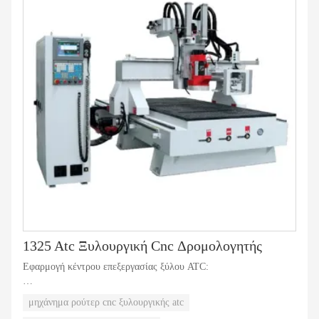
1325 Atc Ξυλουργική Cnc Δρομολογητής
Εφαρμογή κέντρου επεξεργασίας ξύλου ATC:
Το μηχάνημα είναι κατάλληλο για επεξεργασία θυρών και
μηχάνημα ρούτερ cnc ξυλουργικής atc
ντουλαπιών. Επίσης μπορεί να χρησιμοποιηθεί για την επίπεδη