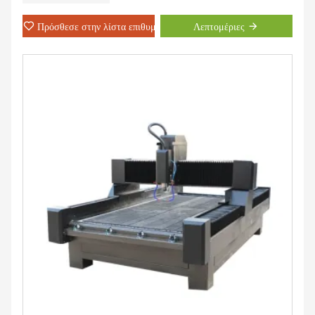
από αλουμίνιο, πλαστικό και ξύλο και τα άλλα μη μεταλλικά
υλικά.
Πρόσθεσε στην λίστα επιθυμιών
Λεπτομέριες
Μπορούμε να πουλάμε 500 σετ δρομολογητή CCD CNC κάθε
μήνα.