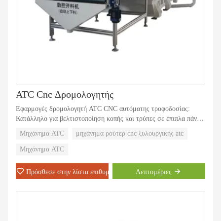
ATC Cnc Δρομολογητής
Εφαρμογές δρομολογητή ATC CNC αυτόματης τροφοδοσίας:
Κατάλληλο για βελτιστοποίηση κοπής και τρύπες σε έπιπλα πάνελ,
ντουλάπια, ντουλάπα, έπιπλα γραφείου, έπιπλα κατά παραγγελία
Μηχάνημα ATC
μηχάνημα ρούτερ cnc ξυλουργικής atc
κ.λπ.
Μηχάνημα ATC
Μπορούμε να συναρμολογήσουμε 500 σετ αυτού του
μηχανήματος.
Πρόσθεσε στην λίστα επιθυμιών
Λεπτομέριες