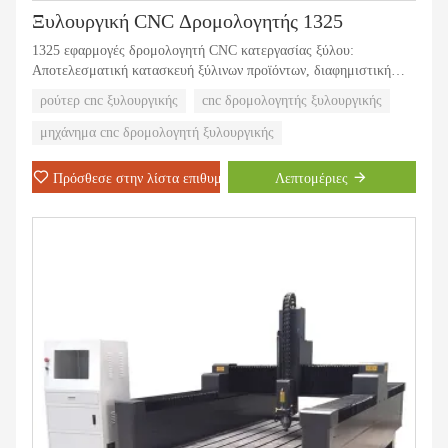
Ξυλουργική CNC Δρομολογητής 1325
1325 εφαρμογές δρομολογητή CNC κατεργασίας ξύλου:
Αποτελεσματική κατασκευή ξύλινων προϊόντων, διαφημιστική
πινακίδα, ακρυλική κοπή, διαμόρφωση καλουπιών επιστολών και
ρούτερ cnc ξυλουργικής
cnc δρομολογητής ξυλουργικής
μαζική κοπή. Επίσης το μηχάνημα μπορεί να χαράξει σανίδες από
σίδερο, ορείχαλκο, αλουμίνιο, πλαστικό και ξύλο και τα μη
μηχάνημα cnc δρομολογητή ξυλουργικής
μεταλλικά υλικά.
Πρόσθεσε στην λίστα επιθυμιών
Λεπτομέριες
Μπορούμε να πουλήσουμε 500 σετ αυτού του μηχανήματος σε ένα
μήνα.