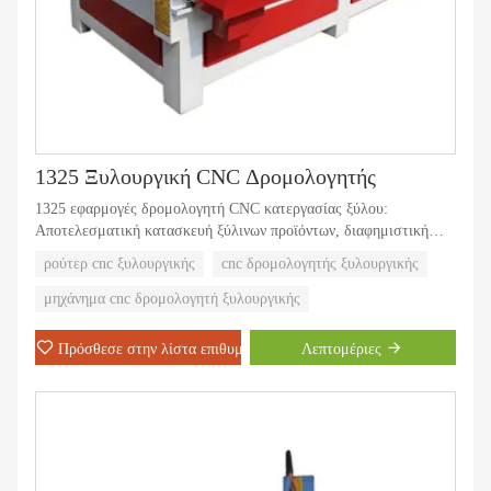
1325 Ξυλουργική CNC Δρομολογητής
1325 εφαρμογές δρομολογητή CNC κατεργασίας ξύλου:
Αποτελεσματική κατασκευή ξύλινων προϊόντων, διαφημιστική
πινακίδα, ακρυλική κοπή, διαμόρφωση καλουπιών επιστολών και
ρούτερ cnc ξυλουργικής
cnc δρομολογητής ξυλουργικής
μαζική κοπή. Επίσης το μηχάνημα μπορεί να χαράξει σανίδες από
σίδερο, ορείχαλκο, αλουμίνιο, πλαστικό και ξύλο και τα μη
μηχάνημα cnc δρομολογητή ξυλουργικής
μεταλλικά υλικά.
Πρόσθεσε στην λίστα επιθυμιών
Λεπτομέριες
Μπορούμε να πουλήσουμε 500 σετ αυτού του μηχανήματος σε ένα
μήνα.