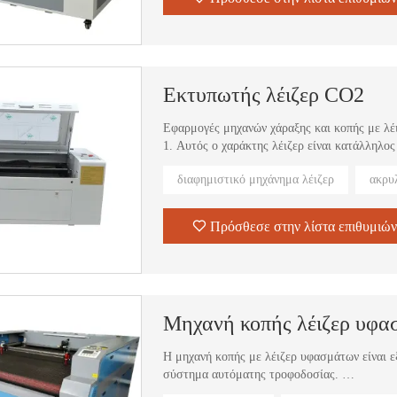
Εκτυπωτής λέιζερ CO2
Εφαρμογές μηχανών χάραξης και κοπής με λέ
1. Αυτός ο χαράκτης λέιζερ είναι κατάλληλος
γραφικά και γράμματα σε διπλό έγχρωμο πίνα
διαφημιστικό μηχάνημα λέιζερ
ακρυ
2. Αυτός ο χαράκτης λέιζερ είναι κατάλληλος
όπως κέρατο, ξύλο, κόκκινο πλαστικό, οργανι
3. Ο χαράκτης λέιζερ μπορεί να χαράξει όνομ
Πρόσθεσε στην λίστα επιθυμιών
4.Η μηχανή κοπής λέιζερ μπορεί να κόψει το 
Μηχανή κοπής λέιζερ υφα
Η μηχανή κοπής με λέιζερ υφασμάτων είναι ε
σύστημα αυτόματης τροφοδοσίας.
Μπορούμε να πουλήσουμε 500 σετ αυτού του