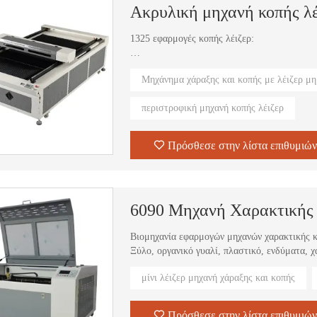
Ακρυλική μηχανή κοπής λέ
1325 εφαρμογές κοπής λέιζερ:
Βιομηχανία εφαρμογών:
Μηχάνημα χάραξης και κοπής με λέιζερ μ
Χειροτεχνικά δώρα, σανίδες συσκευασίας, μο
διακόσμηση, μπαμπού και ξύλινα προϊόντα, η
περιστροφική μηχανή κοπής λέιζερ
κρυστάλλινοι χαρακτήρες, οθόνες κινητών 
άλλα είδη κατασκευής καλουπιών.
Πρόσθεσε στην λίστα επιθυμιών
Υλικά που εφαρμόζονται:
Πλεξιγκλάς, συνθετικό φυσικό δέρμα, πλαστι
ψηφιακής κορνίζας, αυτοκόλλητη μήτρα, ηλεκ
φωτισμού, LED κ.λπ.
6090 Μηχανή Χαρακτικής 
Βιομηχανία εφαρμογών μηχανών χαρακτικής κ
Ξύλο, οργανικό γυαλί, πλαστικό, ενδύματα, 
διαφήμιση, τέχνες και χειροτεχνίες, δέρμα, π
μίνι λέιζερ μηχανή χάραξης και κοπής
κεντήματα και κούρεμα, βιομηχανία συσκευασ
Πρόσθεσε στην λίστα επιθυμιών