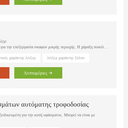
ιζερ:
 για την επεξεργασία σκαφών μικρής περιοχής. Η χάραξη ποικίλλει
κα, ξύλο, μπαμπού, οργανικό γυαλί, ρούχα, δέρμα κ.λπ.
λικός χαράκτης λέιζερ
λέιζερ χαράκτης ξύλου
 για χάραξη σε μη μεταλλικά υλικά, όλων των ειδών σφραγίδα,
κό γυαλί κ.λπ.
α, μοντέλο, ετικέτα, σχέδιο και ημερομηνία σε ηλεκτρονικά μέρη.
Λεπτομέριες
ακρυλικό και το οργανικό γυαλί.
σμάτων αυτόματης τροφοδοσίας
ξειδικευμένη για την κοπή υφάσματος. Μπορεί να είναι με
 μηχανήματος για ένα μηχάνημα.