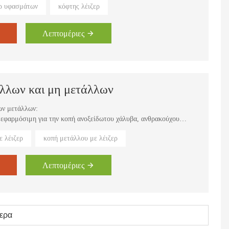
ερ υφασμάτων
κόφτης λέιζερ
Λεπτομέριες
άλλων και μη μετάλλων
ων μετάλλων:
 εφαρμόσιμη για την κοπή ανοξείδωτου χάλυβα, ανθρακούχου
ν μεταλλικών μη μεταλλικών υλικών.
ε λέιζερ
κοπή μετάλλου με λέιζερ
νας, κατασκευή ηλεκτρικών ντουλαπιών υψηλής και χαμηλής
μέρη, εξαρτήματα ηλεκτρικών μετρητών κ.λπ.
οπής με λέιζερ
Λεπτομέριες
ερα