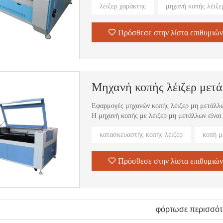
λέιζερ χαράκτης
μηχανή κοπής λέιζ
Πρόσθεσε στην λίστα επιθυμιών
Μηχανή κοπής λέιζερ μετ
Εφαρμογές μηχανών κοπής λέιζερ μη μετάλλ
Η μηχανή κοπής με λέιζερ μη μετάλλων είναι
χάλυβα, χαλκού, ακρυλικού, ξύλου και άλλω
κατασκευαστής κοπής λέιζερ
κοπή μ
1. Βιομηχανία κοπής μετάλλων: δομή λαμαρί
τάσης, υλικό, μεταλλικές τέχνες, μηχανικά 
2.Διαφημιστική βιομηχανία χαρακτικής και κ
Πρόσθεσε στην λίστα επιθυμιών
3.Βιομηχανία κοπής με λέιζερ δέρματος
4.Βιομηχανία συσκευασίας
5.Βιομηχανία διακόσμησης
φόρτωσε περισσότ