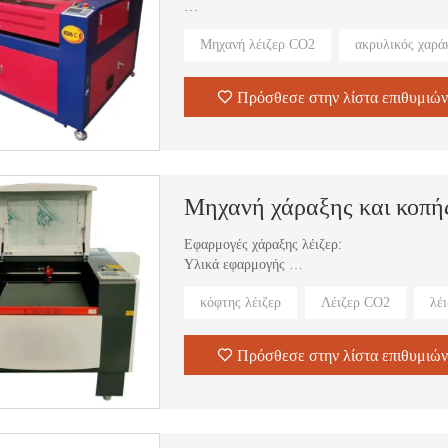
Στη βιομηχανία διαφήμισης, βιομηχανία δέρμα
Μηχανή λέιζερ CO2
ακρυλικός χαρά
βιομηχανία μοντέλων, βιομηχανία συσκευασί
Μπορούμε να παράγουμε 500 σετ μηχανής χάρ
Πρόσθεσε στην λίστα επιθυμιών
Μηχανή χάραξης και κοπής
Εφαρμογές χάραξης λέιζερ:
Υλικά εφαρμογής
Ο χαράκτης λέιζερ εφαρμόζεται σε νεφρίτη, 
κόφτης λέιζερ
Λέιζερ CO2
λέ
άλλα μη μεταλλικά υλικά.
Πρόσθεσε στην λίστα επιθυμιών