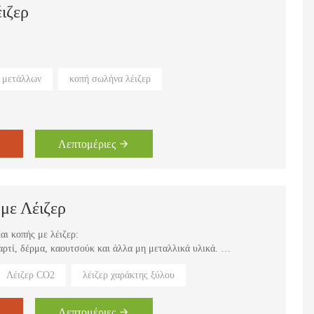
ιζερ
η μετάλλων
κοπή σωλήνα λέιζερ
ντέλα καθημερινών αναγκών, τόνος δέρματος, διαφήμιση και
λεκτρονικές συσκευές, φωτιστικά, προϊόντα από χαρτί,
τηλεφώνων, ΚΑΤΟΙΚΙΔΙΟ ΖΩΟ, αξεσουάρ κινητών τηλεφώνων και
Λεπτομέριες
κό, PVC, χαρτί, ξύλο, μπαμπού, καουτσούκ, ρητίνη, κοπή
τρονική οθόνη, οθόνη αφής κινητού τηλεφώνου, πλακέτα οπίσθιου
με Λέιζερ
αι κοπής με λέιζερ:
χαρτί, δέρμα, καουτσούκ και άλλα μη μεταλλικά υλικά.
αιχνίδια, ενδύματα, μοντέλο , ταπετσαρίες κτιρίων, ηλεκτρονικά
Λέιζερ CO2
λέιζερ χαράκτης ξύλου
ίας και χαρτιού
Λεπτομέριες