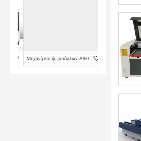
ς κάλυψης με διπλό κρεβάτι
Μηχανή κοπής μετάλλων 2060