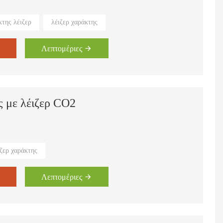
τος και ενδυμάτων, βιομηχανία τεχνών και χειροτεχνίας,
κτης λέιζερ
λέιζερ χαράκτης
ας, βιομηχανία διακόσμησης, σκάλισμα, εφαρμογές κοπής.
αξης και κοπής με λέιζερ κάθε μήνα.
Λεπτομέριες
 με λέιζερ CO2
MDF, μέταλλο, χαρτί, δέρμα, πλαστικό, καουτσούκ, κρύσταλλο και
ιζερ χαράκτης
Λεπτομέριες